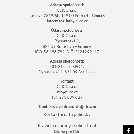
Adresa společnosti:
CLICO s.r.o.
Türkova 2319/5b, 149 00 Praha 4 – Chodov
Informace:
info@clico.cz
Údaje spoločnosti:
CLICO s.r.o.
Plynárenská
1
,
821 09 Bratislava – Ružinov
IČO: 53 198 794, DIČ: 2121299147
Adresa spoločnosti:
CLICO s.r.o.,
BBC 1,
Plynárenská
1
, 821 09 Bratislava
Kontakt:
CLICO s.r.o.
info@clico.cz
Tel.:
273 039 027
Tréninkové centrum:
atc@clico.eu
Kontaktní data pobočky
Pravidla ochrany osobních dat
Mapa portálu