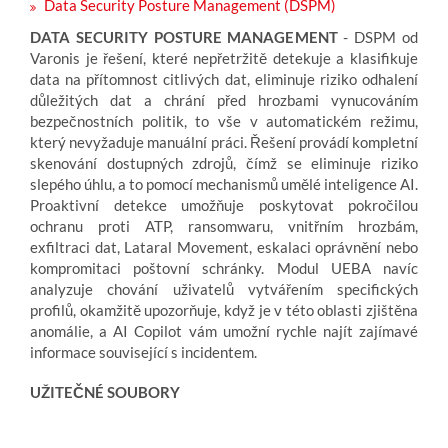
Data Security Posture Management (DSPM)
DATA SECURITY POSTURE MANAGEMENT
- DSPM od
Varonis je řešení, které nepřetržitě detekuje a klasifikuje
data na přítomnost citlivých dat, eliminuje riziko odhalení
důležitých dat a chrání před hrozbami vynucováním
bezpečnostních politik, to vše v automatickém režimu,
který nevyžaduje manuální práci. Řešení provádí kompletní
skenování dostupných zdrojů, čímž se eliminuje riziko
slepého úhlu, a to pomocí mechanismů umělé inteligence AI.
Proaktivní detekce umožňuje poskytovat pokročilou
ochranu proti ATP, ransomwaru, vnitřním hrozbám,
exfiltraci dat, Lataral Movement, eskalaci oprávnění nebo
kompromitaci poštovní schránky. Modul UEBA navíc
analyzuje chování uživatelů vytvářením specifických
profilů, okamžitě upozorňuje, když je v této oblasti zjištěna
anomálie, a AI Copilot vám umožní rychle najít zajímavé
informace související s incidentem.
UŽITEČNÉ SOUBORY