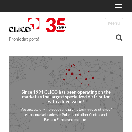
Toggle
N
a
Toggle navi
v
i
Vyhledat
g
a
Pokročilé vyhledávání...
c
e
Since 1991 CLICO has been operating on the
market as the largest specialized distributor
with added value!
We successfully introduce and promote unique solutions of
global market leaders in Poland and other Central and
Eastern European countries.