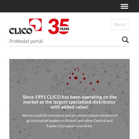
Toggle
N
a
Toggle navi
v
i
Vyhledat
g
a
Pokročilé vyhledávání...
c
e
Since 1991 CLICO has been operating on the
market as the largest specialized distributor
with added value!
We successfully introduce and promote unique solutions of
global market leaders in Poland and other Central and
Eastern European countries.