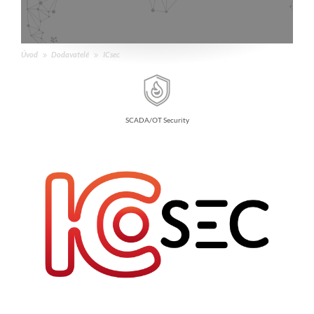
Úvod
Dodavatelé
ICsec
SCADA/OT Security