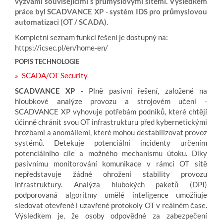
výzvami souvisejícími s průmyslovými sítěmi. Výsledkem
práce byl SCADVANCE XP - systém IDS pro průmyslovou
automatizaci (OT / SCADA).
Kompletní seznam funkcí řešení je dostupný na:
https://icsec.pl/en/home-en/
POPIS TECHNOLOGIE
SCADA/OT Security
SCADVANCE XP
- Plně pasivní řešení, založené na
hloubkové analýze provozu a strojovém učení -
SCADVANCE XP vyhovuje potřebám podniků, které chtějí
účinně chránit svou OT infrastrukturu před kybernetickými
hrozbami a anomáliemi, které mohou destabilizovat provoz
systémů. Detekuje potenciální incidenty určením
potenciálního cíle a možného mechanismu útoku. Díky
pasivnímu monitorování komunikace v rámci OT sítě
nepředstavuje žádné ohrožení stability provozu
infrastruktury. Analýza hlubokých paketů (DPI)
podporovaná algoritmy umělé inteligence umožňuje
sledovat otevřené i uzavřené protokoly OT v reálném čase.
Výsledkem je, že osoby odpovědné za zabezpečení