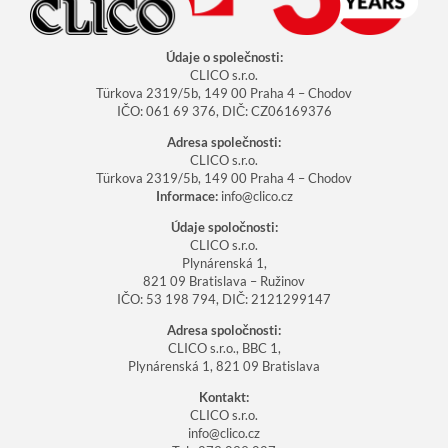
Údaje o společnosti:
CLICO s.r.o.
Türkova 2319/5b, 149 00 Praha 4 – Chodov
IČO: 061 69 376, DIČ: CZ06169376
Adresa společnosti:
CLICO s.r.o.
Türkova 2319/5b, 149 00 Praha 4 – Chodov
Informace:
info@clico.cz
Údaje spoločnosti:
CLICO s.r.o.
Plynárenská
1
,
821 09 Bratislava – Ružinov
IČO: 53 198 794, DIČ: 2121299147
Adresa spoločnosti:
CLICO s.r.o.,
BBC 1,
Plynárenská
1
, 821 09 Bratislava
Kontakt:
CLICO s.r.o.
info@clico.cz